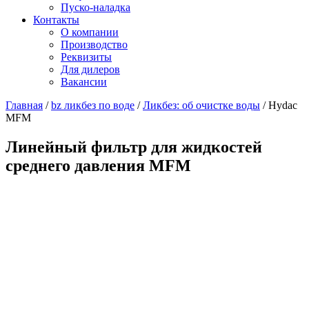
Пуско-наладка
Контакты
О компании
Производство
Реквизиты
Для дилеров
Вакансии
Главная
/
bz ликбез по воде
/
Ликбез: об очистке воды
/
Hydac
MFM
Линейный фильтр для жидкостей
среднего давления MFM