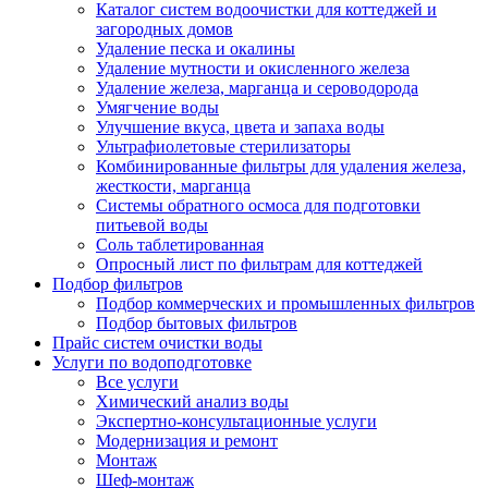
Каталог систем водоочистки для коттеджей и
загородных домов
Удаление песка и окалины
Удаление мутности и окисленного железа
Удаление железа, марганца и сероводорода
Умягчение воды
Улучшение вкуса, цвета и запаха воды
Ультрафиолетовые стерилизаторы
Комбинированные фильтры для удаления железа,
жесткости, марганца
Системы обратного осмоса для подготовки
питьевой воды
Соль таблетированная
Опросный лист по фильтрам для коттеджей
Подбор фильтров
Подбор коммерческих и промышленных фильтров
Подбор бытовых фильтров
Прайс систем очистки воды
Услуги по водоподготовке
Все услуги
Химический анализ воды
Экспертно-консультационные услуги
Модернизация и ремонт
Монтаж
Шеф-монтаж