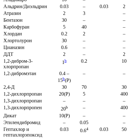
Альдрин/Диэльдрин
0.03
–
0.03
2
Атразин
2
3
–
Бентазон
30
–
–
Карбофуран
5
40
–
Хлордан
0.2
2
–
Хлортолурон
30
–
–
Цианазин
0.6
–
–
ДДТ
2
–
2
1,2-дибром-3-
b
0.2
10
1
хлорпропан
1,2-дибромэтан
0.4 –
–
–
b
15
(P)
2,4-Д
30
70
30
1,2-дихлорпропан
20(P)
5
400
1,3-дихлорпропан
–
–
–
1,3-дихлорпропен
b
–
400
20
Дикат
10(P)
–
–
Этилендибромид
–
0.05
–
Гептахлор и
0.03
4
0.03
50
0.6
гептахлорэпоксид