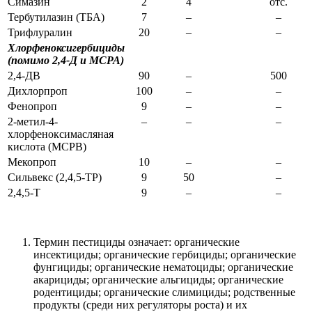
Симазин
2
4
отс.
Тербутилазин (ТБА)
7
–
–
Трифлуралин
20
–
–
Хлорфеноксигербициды
(помимо 2,4-Д и MCPA)
2,4-ДВ
90
–
500
Дихлорпроп
100
–
–
Фенопроп
9
–
–
2-метил-4-
–
–
–
хлорфеноксимасляная
кислота (МСРВ)
Мекопроп
10
–
–
Сильвекс (2,4,5-TP)
9
50
–
2,4,5-Т
9
–
–
Термин пестициды означает: органические
инсектициды; органические гербициды; органические
фунгициды; органические нематоциды; органические
акарициды; органические альгициды; органические
родентициды; органические слимициды; родственные
продукты (среди них регуляторы роста) и их