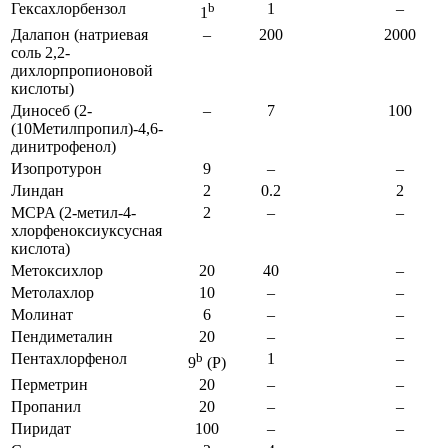
Гексахлорбензол
b
1
–
1
Далапон (натриевая
–
200
2000
соль 2,2-
дихлорпропионовой
кислоты)
Диносеб (2-
–
7
100
(10Метилпропил)-4,6-
динитрофенол)
Изопротурон
9
–
–
Линдан
2
0.2
2
MCPA (2-метил-4-
2
–
–
хлорфеноксиуксусная
кислота)
Метоксихлор
20
40
–
Метолахлор
10
–
–
Молинат
6
–
–
Пендиметалин
20
–
–
Пентахлорфенол
b
1
–
9
(P)
Перметрин
20
–
–
Пропанил
20
–
–
Пиридат
100
–
–