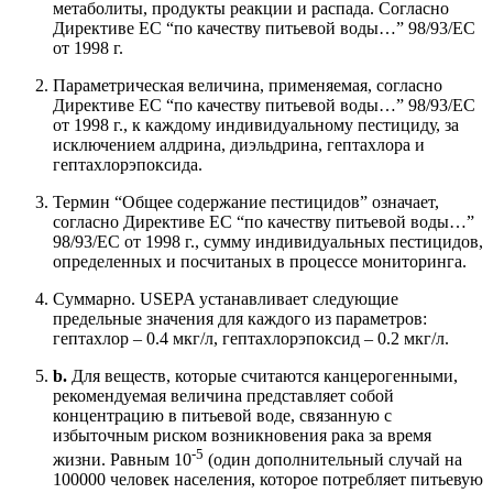
метаболиты, продукты реакции и распада. Согласно
Директиве ЕС “по качеству питьевой воды…” 98/93/EC
от 1998 г.
Параметрическая величина, применяемая, согласно
Директиве ЕС “по качеству питьевой воды…” 98/93/EC
от 1998 г., к каждому индивидуальному пестициду, за
исключением алдрина, диэльдрина, гептахлора и
гептахлорэпоксида.
Термин “Общее содержание пестицидов” означает,
согласно Директиве ЕС “по качеству питьевой воды…”
98/93/EC от 1998 г., сумму индивидуальных пестицидов,
определенных и посчитаных в процессе мониторинга.
Cуммарно. USEPA устанавливает следующие
предельные значения для каждого из параметров:
гептахлор – 0.4 мкг/л, гептахлорэпоксид – 0.2 мкг/л.
b.
Для веществ, которые считаются канцерогенными,
рекомендуемая величина представляет собой
концентрацию в питьевой воде, связанную с
избыточным риском возникновения рака за время
-5
жизни. Равным 10
(один дополнительный случай на
100000 человек населения, которое потребляет питьевую