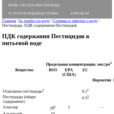
ПРАЙС СИСТЕМ ОЧИСТКИ ВОДЫ
УСЛУГИ ПО ВОДОПОДГОТОВКЕ
КОНТАКТЫ
Главная
/
bz ликбез по воде
/
Справка и заметки о воде
/
Пестициды. ПДК содержания Пестицидов
ПДК содержания Пестицидов в
питьевой воде
3
Предельная концентрация, мкг/дм
Вещество
ВОЗ
EPA
ЕС
(США)
Норматив
1
2
Отдельные пестициды
0.1
Пестициды (общее
3
0.5
содержание)
Алахлор
b
2
–
20
Альдикарб
10
–