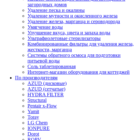
загородных домов
Удаление песка и окалины
Удаление мутности и окисленного железа
Удаление железа, марганца и сероводорода
Умягчение воды
Улучшение вкуса, цвета и запаха воды
Ультрафиолетовые стерилизаторы
Комбинированные фильтры для удаления железа,
жесткости, марганца
Системы обратного осмоса для подготовки
питьевой воды
Соль таблетированная
Интернет-магазин оборудования для коттеджей
По производителям
AZUD (дисковые)
AZUD (сетчатые)
HYDRA FILTER
Structural
Pentair x-Flow
Yamit
Toray
LG Chem
IONPURE
Dorot
ROPV