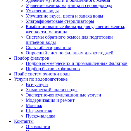
Удаление мутности и окисленного железа
Удаление железа, марганца и сероводорода
Умягчение воды
Улучшение вкуса, цвета и запаха воды
Ультрафиолетовые стерилизаторы
Комбинированные фильтры для удаления железа,
жесткости, марганца
Системы обратного осмоса для подготовки
питьевой воды
Соль таблетированная
Опросный лист по фильтрам для коттеджей
Подбор фильтров
Подбор коммерческих и промышленных фильтров
Подбор бытовых фильтров
Прайс систем очистки воды
Услуги по водоподготовке
Все услуги
Химический анализ воды
Экспертно-консультационные услуги
Модернизация и ремонт
Монтаж
Шеф-монтаж
Пуско-наладка
Контакты
О компании